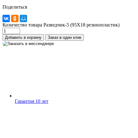
Поделиться
WhatsApp
+7 (910) 880-24-42
Количество товара Разведчик-5 (95Х18 резинопластик)
Добавить в корзину
Заказ в один клик
Гарантия 10 лет