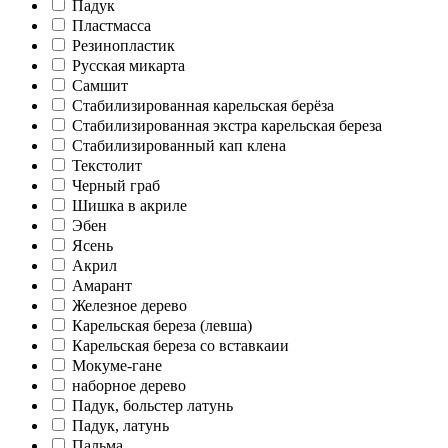
Падук
Пластмасса
Резинопластик
Русская микарта
Самшит
Стабилизированная карельская берёза
Стабилизированная экстра карельская береза
Стабилизированный кап клена
Текстолит
Черный граб
Шишка в акриле
Эбен
Ясень
Акрил
Амарант
Железное дерево
Карельская береза (левша)
Карельская береза со вставкаии
Мокуме-гане
наборное дерево
Падук, больстер латунь
Падук, латунь
Пальма