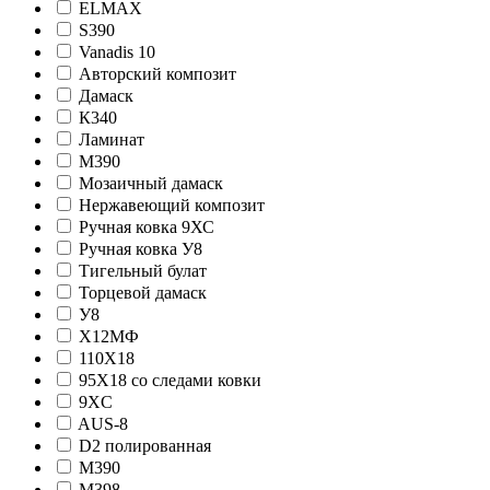
ELMAX
S390
Vanadis 10
Авторский композит
Дамаск
К340
Ламинат
М390
Мозаичный дамаск
Нержавеющий композит
Ручная ковка 9ХС
Ручная ковка У8
Тигельный булат
Торцевой дамаск
У8
Х12МФ
110Х18
95Х18 со следами ковки
9XC
AUS-8
D2 полированная
M390
M398