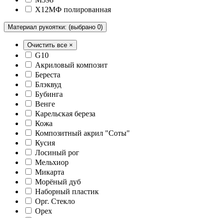
Х12МФ полированная
Материал рукоятки:
(выбрано 0)
Очистить все ×
G10
Акриловый композит
Береста
Блэквуд
Бубинга
Венге
Карельская береза
Кожа
Композитный акрил "Соты"
Кусия
Лосиный рог
Мельхиор
Микарта
Морёный дуб
Наборный пластик
Орг. Стекло
Орех