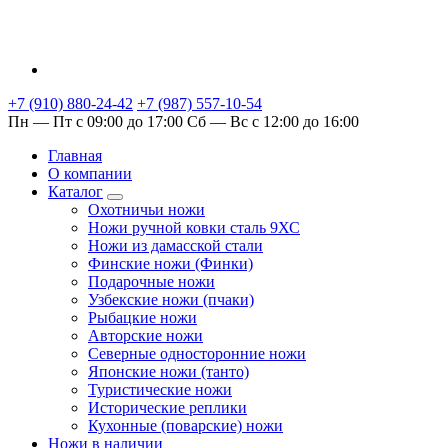
+7 (910) 880-24-42
+7 (987) 557-10-54
Пн — Пт с 09:00 до 17:00
Сб — Вс с 12:00 до 16:00
Главная
О компании
Каталог
Охотничьи ножи
Ножи ручной ковки сталь 9ХС
Ножи из дамасской стали
Финские ножи (Финки)
Подарочные ножи
Узбекские ножи (пчаки)
Рыбацкие ножи
Авторские ножи
Северные односторонние ножи
Японские ножи (танто)
Туристические ножи
Исторические реплики
Кухонные (поварские) ножи
Ножи в наличии