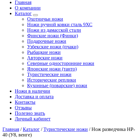
Главная
О компании
Каталог
Охотничьи ножи
Ножи ручной ковки сталь 9ХС
Ножи из дамасской стали
Финские ножи (Финки)
Подарочные ножи
Узбекские ножи (пчаки)
Рыбацкие ножи
Авторские ножи
Северные односторонние ножи
Японские ножи (танто)
Туристические ножи
Исторические реплики
Кухонные (поварские) ножи
Ножи в наличии
Доставка и оплата
Контакты
Отзывы
Полезно знать
Личный кабинет
Главная
/
Каталог
/
Туристические ножи
/
Нож разведчика HP-
40 (У8, венге)