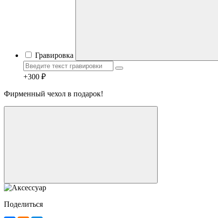
Гравировка
+300 ₽
Фирменный чехол в подарок!
Telegram
Max
MAX
WhatsApp
+7 (910) 880-24-42
Поделиться