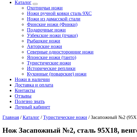
Каталог
Охотничьи ножи
Ножи ручной ковки сталь 9ХС
Ножи из дамасской стали
Финские ножи (Финки)
Подарочные ножи
Узбекские ножи (пчаки)
Рыбацкие ножи
Авторские ножи
Северные односторонние ножи
Японские ножи (танто)
Туристические ножи
Исторические реплики
Кухонные (поварские) ножи
Ножи в наличии
Доставка и оплата
Контакты
Отзывы
Полезно знать
Личный кабинет
Главная
/
Каталог
/
Туристические ножи
/
Засапожный №2 (95Х1
Нож Засапожный №2, сталь 95Х18, венг