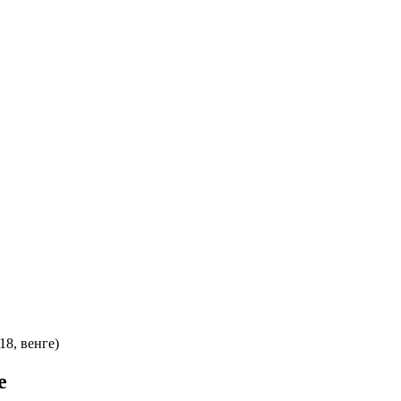
8, венге)
е