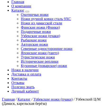
Главная
О компании
Каталог
Охотничьи ножи
Ножи ручной ковки сталь 9ХС
Ножи из дамасской стали
Финские ножи (Финки)
Подарочные ножи
Узбекские ножи (пчаки)
Рыбацкие ножи
Авторские ножи
Северные односторонние ножи
Японские ножи (танто)
Туристические ножи
Исторические реплики
Кухонные (поварские) ножи
Ножи в наличии
Доставка и оплата
Контакты
Отзывы
Полезно знать
Личный кабинет
Главная
/
Каталог
/
Узбекские ножи (пчаки)
/
Узбекский Ц/М
(Дамаск, карельская берёза)