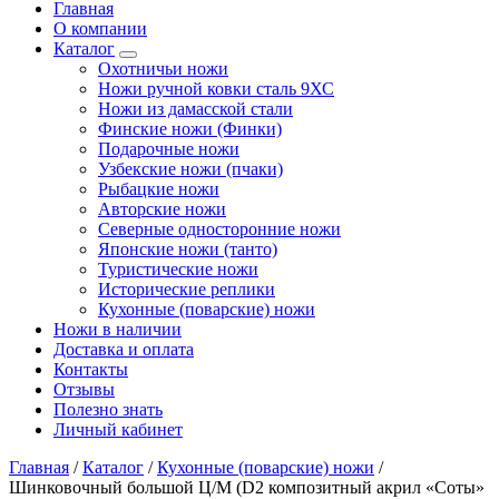
Главная
О компании
Каталог
Охотничьи ножи
Ножи ручной ковки сталь 9ХС
Ножи из дамасской стали
Финские ножи (Финки)
Подарочные ножи
Узбекские ножи (пчаки)
Рыбацкие ножи
Авторские ножи
Северные односторонние ножи
Японские ножи (танто)
Туристические ножи
Исторические реплики
Кухонные (поварские) ножи
Ножи в наличии
Доставка и оплата
Контакты
Отзывы
Полезно знать
Личный кабинет
Главная
/
Каталог
/
Кухонные (поварские) ножи
/
Шинковочный большой Ц/М (D2 композитный акрил «Соты»