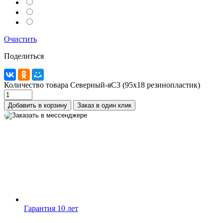
Telegram
Max
Очистить
MAX
Поделиться
WhatsApp
+7 (910) 880-24-42
Количество товара Северный-яС3 (95х18 резинопластик)
Добавить в корзину
Заказ в один клик
Гарантия 10 лет