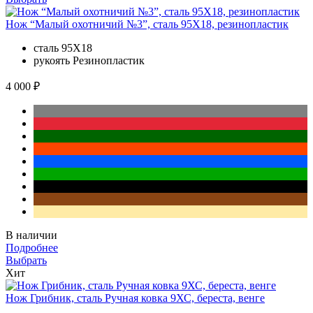
Нож “Малый охотничий №3”, сталь 95Х18, резинопластик
сталь
95Х18
рукоять
Резинопластик
4 000 ₽
В наличии
Подробнее
Выбрать
Хит
Нож Грибник, сталь Ручная ковка 9ХС, береста, венге