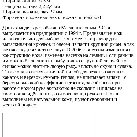
Ширина клинка 27 мм
Толщина клинка 2,2-2,4 мм
Ширина рукояти, max 27 мм
Фирменный кожаный чехол-ножны в подарок!
Данная модель разработана Масленниковым В.С. и
выпускается на предприятии с 1994 г. Предназначен нож
исключительно для рыбаков. Он имеет экстра́ктор для
вытаскивания крючков и блесен из пасти крупной рыбы, а так
же насечку для чистки чешуи. В 2006 г. внесены изменения в
конструкцию ножа: изменена насечка на лезвии. Если раньше
им можно было чистить рыбу только с крупной чешуей, то
сейчас можно чистить любую рыбу, вплоть до окуня и судака.
Также она является отличной пилой для резки различных
канатов и веревок. Рукоять тёплая, не впитывает запахи. У
бересты высокий коэффициент трения, за счёт чего при
работе с ножом рука абсолютно не скользит. Шпилька на
хвостовике идёт почти до самого конца рукояти. Ножны
выполнены из натуральной кожи, имеют свободный и
жесткий подвес.