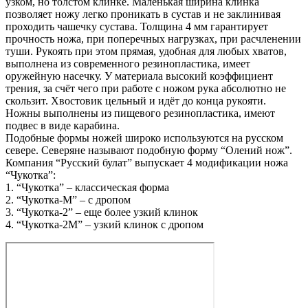
узком, но толстом клинке. Маленькая ширина клинка
позволяет ножу легко проникать в сустав и не заклинивая
проходить чашечку сустава. Толщина 4 мм гарантирует
прочность ножа, при поперечных нагрузках, при расчленении
туши. Рукоять при этом прямая, удобная для любых хватов,
выполнена из современного резинопластика, имеет
оружейную насечку. У материала высокий коэффициент
трения, за счёт чего при работе с ножом рука абсолютно не
скользит. Хвостовик цельный и идёт до конца рукояти.
Ножны выполнены из пищевого резинопластика, имеют
подвес в виде карабина.
Подобные формы ножей широко используются на русском
севере. Северяне называют подобную форму “Олений нож”.
Компания “Русский булат” выпускает 4 модификации ножа
“Чукотка”:
1. “Чукотка” – классическая форма
2. “Чукотка-М” – с дропом
3. “Чукотка-2” – еще более узкий клинок
4. “Чукотка-2М” – узкий клинок с дропом