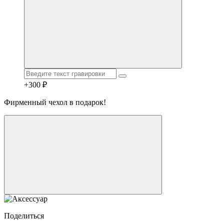
+300 ₽
Фирменный чехол в подарок!
Telegram
Max
MAX
WhatsApp
+7 (910) 880-24-42
Поделиться