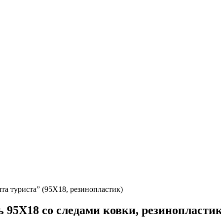
а туриста” (95Х18, резинопластик)
 95Х18 со следами ковки, резинопласти