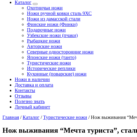
Каталог
Охотничьи ножи
Ножи ручной ковки сталь 9ХС
Ножи из дамасской стали
Финские ножи (Финки)
Подарочные ножи
Узбекские ножи (пчаки)
Рыбацкие ножи
Авторские ножи
Северные односторонние ножи
Японские ножи (танто)
Туристические ножи
Исторические реплики
Кухонные (поварские) ножи
Ножи в наличии
Доставка и оплата
Контакты
Отзывы
Полезно знать
Личный кабинет
Главная
/
Каталог
/
Туристические ножи
/
Нож выживания “Мечт
Нож выживания “Мечта туриста”, сталь