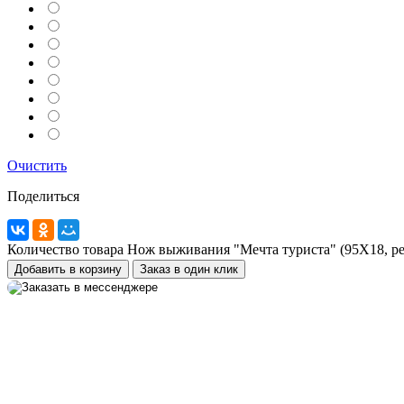
Telegram
Max
MAX
Очистить
WhatsApp
Поделиться
+7 (910) 880-24-42
Количество товара Нож выживания "Мечта туриста" (95Х18, р
Добавить в корзину
Заказ в один клик