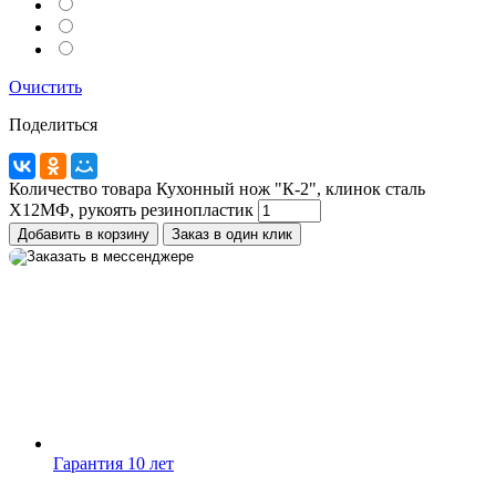
Telegram
Max
Очистить
MAX
Поделиться
WhatsApp
+7 (910) 880-24-42
Количество товара Кухонный нож "К-2", клинок сталь
Х12МФ, рукоять резинопластик
Добавить в корзину
Заказ в один клик
Гарантия 10 лет