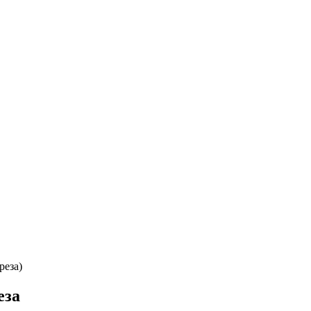
реза)
еза