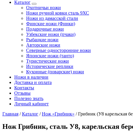
Каталог
Охотничьи ножи
Ножи ручной ковки сталь 9ХС
Ножи из дамасской стали
Финские ножи (Финки)
Подарочные ножи
Узбекские ножи (пчаки)
Рыбацкие ножи
Авторские ножи
Северные односторонние ножи
Японские ножи (танто)
Туристические ножи
Исторические реплики
Кухонные (поварские) ножи
Ножи в наличии
Доставка и оплата
Контакты
Отзывы
Полезно знать
Личный кабинет
Главная
/
Каталог
/
Нож «Грибник»
/
Грибник (У8 карельская бе
Нож Грибник, сталь У8, карельская бер