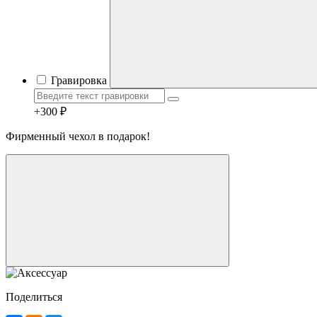
Гравировка
+300 ₽
Фирменный чехол в подарок!
Telegram
Max
MAX
WhatsApp
+7 (910) 880-24-42
Поделиться