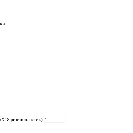
тки
5Х18 резинопластик)