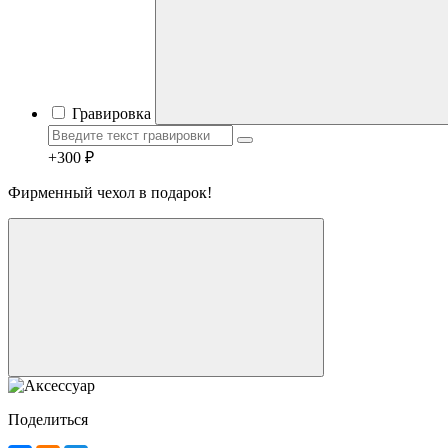
Гравировка
+300 ₽
Фирменный чехол в подарок!
Telegram
Max
MAX
WhatsApp
+7 (910) 880-24-42
Поделиться