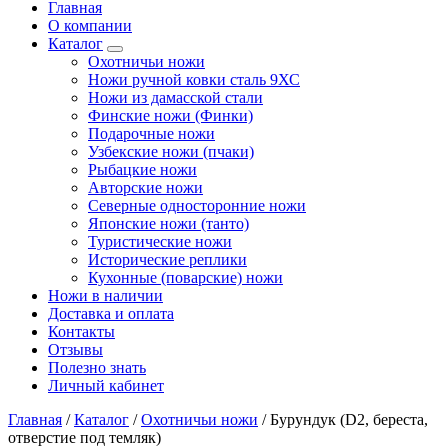
Главная
О компании
Каталог
Охотничьи ножи
Ножи ручной ковки сталь 9ХС
Ножи из дамасской стали
Финские ножи (Финки)
Подарочные ножи
Узбекские ножи (пчаки)
Рыбацкие ножи
Авторские ножи
Северные односторонние ножи
Японские ножи (танто)
Туристические ножи
Исторические реплики
Кухонные (поварские) ножи
Ножи в наличии
Доставка и оплата
Контакты
Отзывы
Полезно знать
Личный кабинет
Главная
/
Каталог
/
Охотничьи ножи
/
Бурундук (D2, береста,
отверстие под темляк)