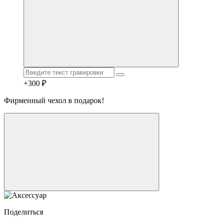
+300 ₽
Фирменный чехол в подарок!
Telegram
Max
MAX
WhatsApp
+7 (910) 880-24-42
Поделиться